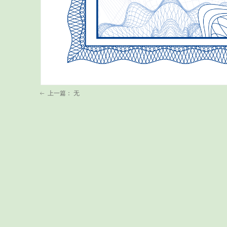
上一篇：
无
ꂃ