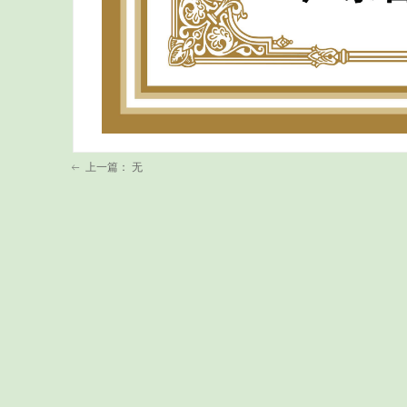
上一篇：
无
ꂃ