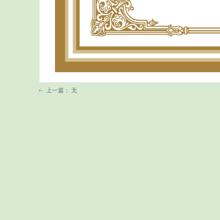
上一篇：
无
ꂃ