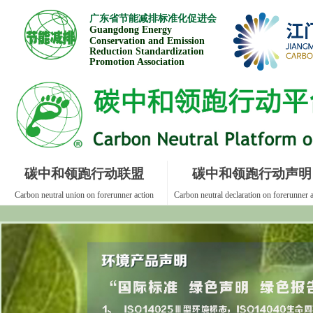
广东省节能减排标准
化促进会
Guangdong Energ
y
Conservation and Emission
Reduction Standardization
Promotion Association
碳中和领跑行动联盟
碳中和领跑行动声明
Carbon neutral union on forerunner action
Carbon neutral declaration on forerunner a