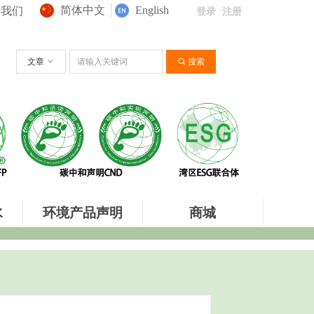
简体中文
English
于我们
登录
注册
文章
ꀁ
끠
搜索
水
环境产品声明
商城