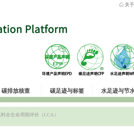
ꀇ
关
碳排放核查
碳足迹与标签
水足迹与节
料全生命周期评价（LCA）