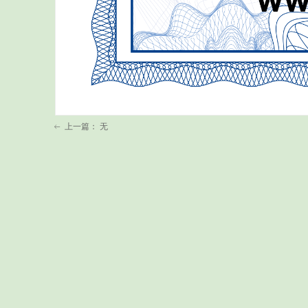
上一篇：
无
ꂃ