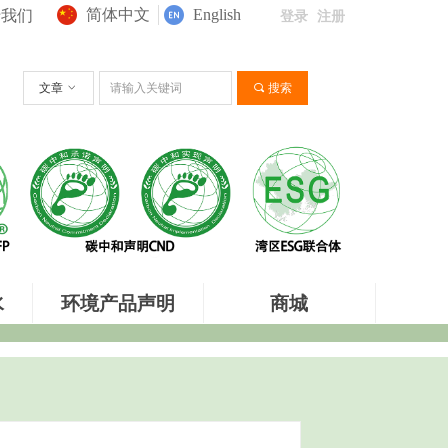
简体中文
English
于我们
登录
注册
文章
ꀁ
끠
搜索
水
环境产品声明
商城