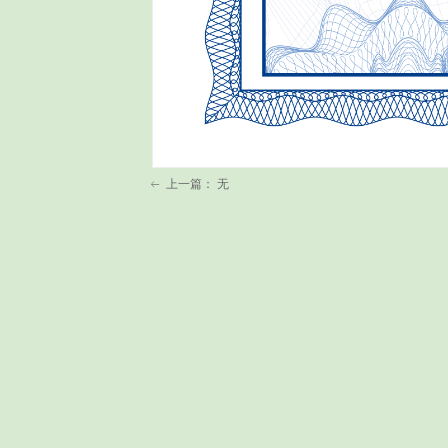
上一篇：
无
ꂃ